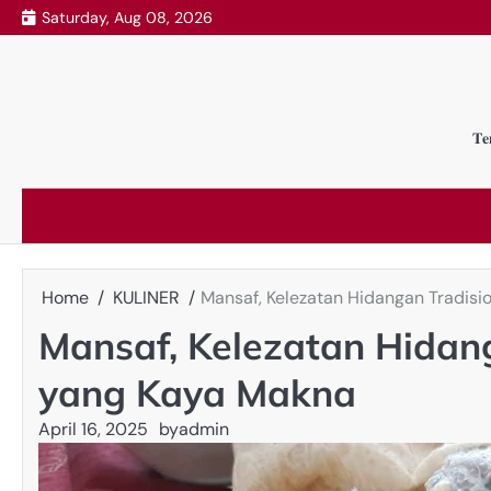
Skip
Saturday, Aug 08, 2026
to
content
𝐓𝐞
Home
KULINER
Mansaf, Kelezatan Hidangan Tradisi
Mansaf, Kelezatan Hidang
yang Kaya Makna
April 16, 2025
by
admin