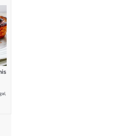
nis
gal,