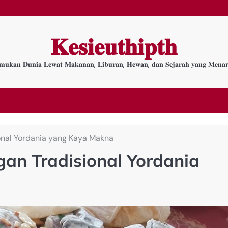
𝐊𝐞𝐬𝐢𝐞𝐮𝐭𝐡𝐢𝐩𝐭𝐡
𝐦𝐮𝐤𝐚𝐧 𝐃𝐮𝐧𝐢𝐚 𝐋𝐞𝐰𝐚𝐭 𝐌𝐚𝐤𝐚𝐧𝐚𝐧, 𝐋𝐢𝐛𝐮𝐫𝐚𝐧, 𝐇𝐞𝐰𝐚𝐧, 𝐝𝐚𝐧 𝐒𝐞𝐣𝐚𝐫𝐚𝐡 𝐲𝐚𝐧𝐠 𝐌𝐞𝐧𝐚𝐫
onal Yordania yang Kaya Makna
an Tradisional Yordania