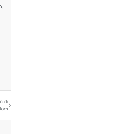
n.
n di
Alam