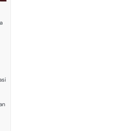
a
asi
an