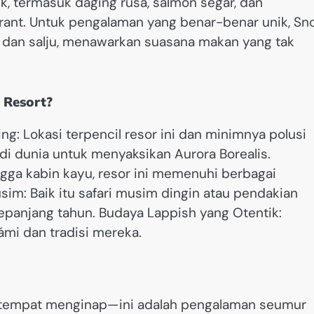
, termasuk daging rusa, salmon segar, dan
aurant. Untuk pengalaman yang benar-benar unik, S
 dan salju, menawarkan suasana makan yang tak
 Resort?
g: Lokasi terpencil resor ini dan minimnya polusi
di dunia untuk menyaksikan Aurora Borealis.
gga kabin kayu, resor ini memenuhi berbagai
sim: Baik itu safari musim dingin atau pendakian
epanjang tahun. Budaya Lappish yang Otentik:
mi dan tradisi mereka.
ar tempat menginap—ini adalah pengalaman seumur