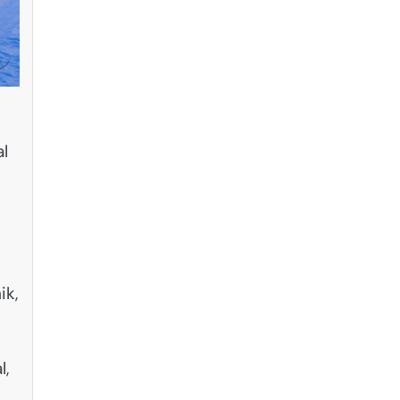
l
ik,
l,