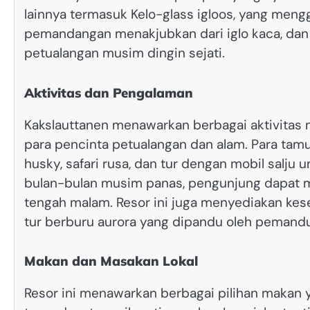
lainnya termasuk Kelo-glass igloos, yang me
pemandangan menakjubkan dari iglo kaca, dan 
petualangan musim dingin sejati.
Aktivitas dan Pengalaman
Kakslauttanen menawarkan berbagai aktivitas 
para pencinta petualangan dan alam. Para tamu
husky, safari rusa, dan tur dengan mobil salju 
bulan-bulan musim panas, pengunjung dapat me
tengah malam. Resor ini juga menyediakan kese
tur berburu aurora yang dipandu oleh pemandu 
Makan dan Masakan Lokal
Resor ini menawarkan berbagai pilihan makan ya