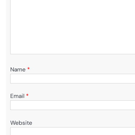
Name
*
Email
*
Website