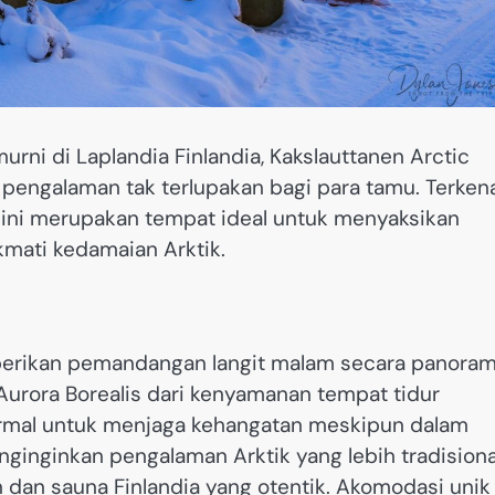
 murni di Laplandia Finlandia, Kakslauttanen Arctic
pengalaman tak terlupakan bagi para tamu. Terkena
 ini merupakan tempat ideal untuk menyaksikan
mati kedamaian Arktik.
mberikan pemandangan langit malam secara panoram
rora Borealis dari kenyamanan tempat tidur
 termal untuk menjaga kehangatan meskipun dalam
ginginkan pengalaman Arktik yang lebih tradisiona
dan sauna Finlandia yang otentik. Akomodasi unik