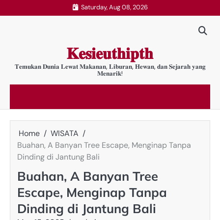
Skip
Saturday, Aug 08, 2026
to
content
𝐊𝐞𝐬𝐢𝐞𝐮𝐭𝐡𝐢𝐩𝐭𝐡
𝐓𝐞𝐦𝐮𝐤𝐚𝐧 𝐃𝐮𝐧𝐢𝐚 𝐋𝐞𝐰𝐚𝐭 𝐌𝐚𝐤𝐚𝐧𝐚𝐧, 𝐋𝐢𝐛𝐮𝐫𝐚𝐧, 𝐇𝐞𝐰𝐚𝐧, 𝐝𝐚𝐧 𝐒𝐞𝐣𝐚𝐫𝐚𝐡 𝐲𝐚𝐧𝐠
𝐌𝐞𝐧𝐚𝐫𝐢𝐤!
Home
WISATA
Buahan, A Banyan Tree Escape, Menginap Tanpa
Dinding di Jantung Bali
Buahan, A Banyan Tree
Escape, Menginap Tanpa
Dinding di Jantung Bali