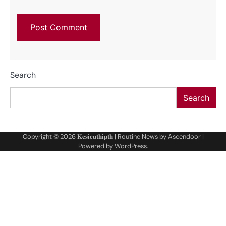
Search
Search
Copyright © 2026
𝐊𝐞𝐬𝐢𝐞𝐮𝐭𝐡𝐢𝐩𝐭𝐡
| Routine News by
Ascendoor
|
Powered by
WordPress
.