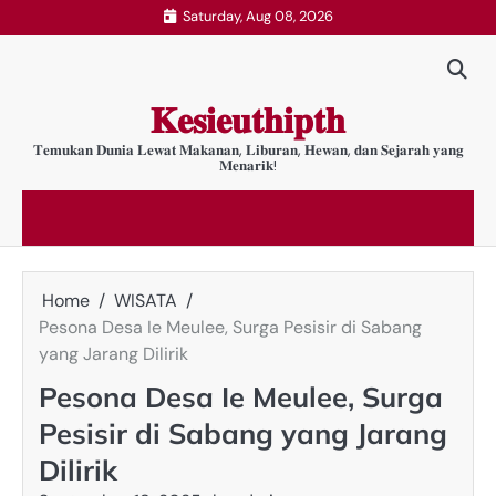
Skip
Saturday, Aug 08, 2026
to
content
𝐊𝐞𝐬𝐢𝐞𝐮𝐭𝐡𝐢𝐩𝐭𝐡
𝐓𝐞𝐦𝐮𝐤𝐚𝐧 𝐃𝐮𝐧𝐢𝐚 𝐋𝐞𝐰𝐚𝐭 𝐌𝐚𝐤𝐚𝐧𝐚𝐧, 𝐋𝐢𝐛𝐮𝐫𝐚𝐧, 𝐇𝐞𝐰𝐚𝐧, 𝐝𝐚𝐧 𝐒𝐞𝐣𝐚𝐫𝐚𝐡 𝐲𝐚𝐧𝐠
𝐌𝐞𝐧𝐚𝐫𝐢𝐤!
Home
WISATA
Pesona Desa Ie Meulee, Surga Pesisir di Sabang
yang Jarang Dilirik
Pesona Desa Ie Meulee, Surga
Pesisir di Sabang yang Jarang
Dilirik