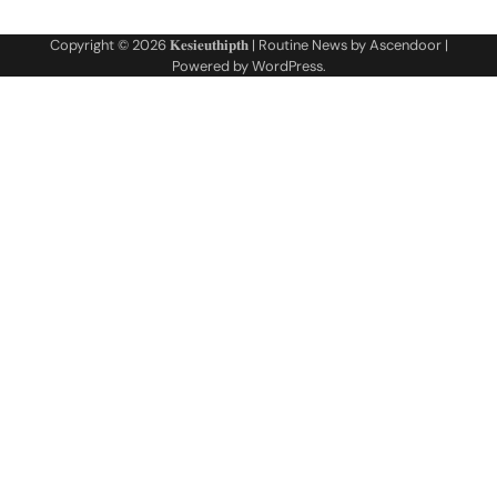
Copyright © 2026
𝐊𝐞𝐬𝐢𝐞𝐮𝐭𝐡𝐢𝐩𝐭𝐡
| Routine News by
Ascendoor
|
Powered by
WordPress
.