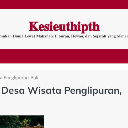
𝐊𝐞𝐬𝐢𝐞𝐮𝐭𝐡𝐢𝐩𝐭𝐡
𝐦𝐮𝐤𝐚𝐧 𝐃𝐮𝐧𝐢𝐚 𝐋𝐞𝐰𝐚𝐭 𝐌𝐚𝐤𝐚𝐧𝐚𝐧, 𝐋𝐢𝐛𝐮𝐫𝐚𝐧, 𝐇𝐞𝐰𝐚𝐧, 𝐝𝐚𝐧 𝐒𝐞𝐣𝐚𝐫𝐚𝐡 𝐲𝐚𝐧𝐠 𝐌𝐞𝐧𝐚𝐫
 Penglipuran, Bali
 Desa Wisata Penglipuran,