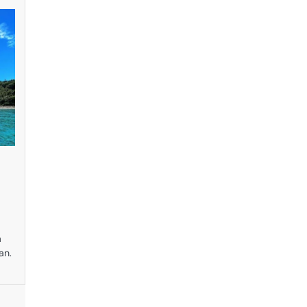
a
an.