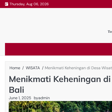
Skip
Thursday, Aug 06, 2026
to
content
𝐓𝐞
Home
WISATA
Menikmati Keheningan di Desa Wisata
Menikmati Keheningan di
Bali
June 1, 2025
by
admin