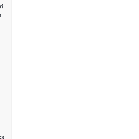
ri
m
ks