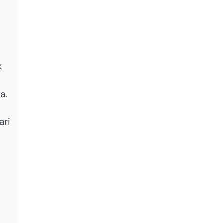
k
a.
ari