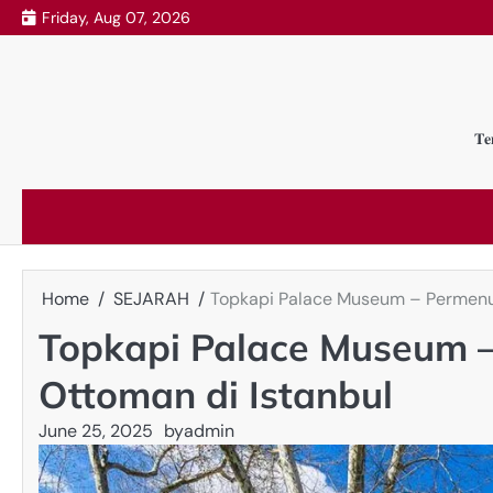
Skip
Friday, Aug 07, 2026
to
content
𝐓𝐞
Home
SEJARAH
Topkapi Palace Museum – Permenu
Topkapi Palace Museum 
Ottoman di Istanbul
June 25, 2025
by
admin