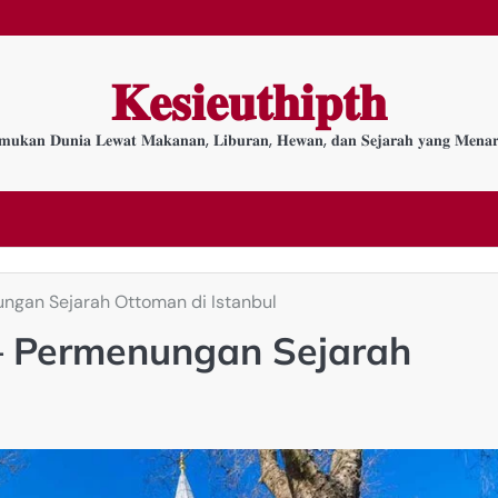
𝐊𝐞𝐬𝐢𝐞𝐮𝐭𝐡𝐢𝐩𝐭𝐡
𝐦𝐮𝐤𝐚𝐧 𝐃𝐮𝐧𝐢𝐚 𝐋𝐞𝐰𝐚𝐭 𝐌𝐚𝐤𝐚𝐧𝐚𝐧, 𝐋𝐢𝐛𝐮𝐫𝐚𝐧, 𝐇𝐞𝐰𝐚𝐧, 𝐝𝐚𝐧 𝐒𝐞𝐣𝐚𝐫𝐚𝐡 𝐲𝐚𝐧𝐠 𝐌𝐞𝐧𝐚𝐫
ngan Sejarah Ottoman di Istanbul
– Permenungan Sejarah