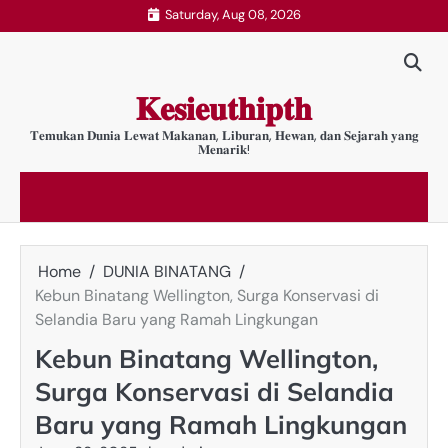
Skip
Saturday, Aug 08, 2026
to
content
𝐊𝐞𝐬𝐢𝐞𝐮𝐭𝐡𝐢𝐩𝐭𝐡
𝐓𝐞𝐦𝐮𝐤𝐚𝐧 𝐃𝐮𝐧𝐢𝐚 𝐋𝐞𝐰𝐚𝐭 𝐌𝐚𝐤𝐚𝐧𝐚𝐧, 𝐋𝐢𝐛𝐮𝐫𝐚𝐧, 𝐇𝐞𝐰𝐚𝐧, 𝐝𝐚𝐧 𝐒𝐞𝐣𝐚𝐫𝐚𝐡 𝐲𝐚𝐧𝐠
𝐌𝐞𝐧𝐚𝐫𝐢𝐤!
Home
DUNIA BINATANG
Kebun Binatang Wellington, Surga Konservasi di
Selandia Baru yang Ramah Lingkungan
Kebun Binatang Wellington,
Surga Konservasi di Selandia
Baru yang Ramah Lingkungan