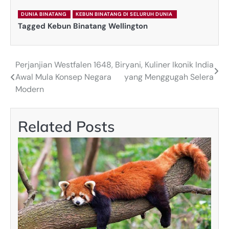
DUNIA BINATANG
KEBUN BINATANG DI SELURUH DUNIA
Tagged
Kebun Binatang Wellington
Perjanjian Westfalen 1648,
Biryani, Kuliner Ikonik India
Post
Awal Mula Konsep Negara
yang Menggugah Selera
navigation
Modern
Related Posts