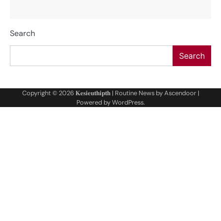
Search
Search
Copyright © 2026
𝐊𝐞𝐬𝐢𝐞𝐮𝐭𝐡𝐢𝐩𝐭𝐡
| Routine News by
Ascendoor
|
Powered by
WordPress
.