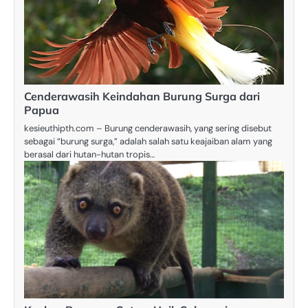
Cenderawasih Keindahan Burung Surga dari
Papua
kesieuthipth.com – Burung cenderawasih, yang sering disebut
sebagai “burung surga,” adalah salah satu keajaiban alam yang
berasal dari hutan-hutan tropis…