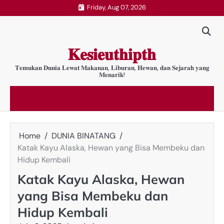
Skip
Friday, Aug 07, 2026
to
content
𝐊𝐞𝐬𝐢𝐞𝐮𝐭𝐡𝐢𝐩𝐭𝐡
𝐓𝐞𝐦𝐮𝐤𝐚𝐧 𝐃𝐮𝐧𝐢𝐚 𝐋𝐞𝐰𝐚𝐭 𝐌𝐚𝐤𝐚𝐧𝐚𝐧, 𝐋𝐢𝐛𝐮𝐫𝐚𝐧, 𝐇𝐞𝐰𝐚𝐧, 𝐝𝐚𝐧 𝐒𝐞𝐣𝐚𝐫𝐚𝐡 𝐲𝐚𝐧𝐠
𝐌𝐞𝐧𝐚𝐫𝐢𝐤!
Home
DUNIA BINATANG
Katak Kayu Alaska, Hewan yang Bisa Membeku dan
Hidup Kembali
Katak Kayu Alaska, Hewan
yang Bisa Membeku dan
Hidup Kembali