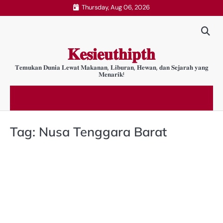
Skip
Thursday, Aug 06, 2026
to
content
𝐊𝐞𝐬𝐢𝐞𝐮𝐭𝐡𝐢𝐩𝐭𝐡
𝐓𝐞𝐦𝐮𝐤𝐚𝐧 𝐃𝐮𝐧𝐢𝐚 𝐋𝐞𝐰𝐚𝐭 𝐌𝐚𝐤𝐚𝐧𝐚𝐧, 𝐋𝐢𝐛𝐮𝐫𝐚𝐧, 𝐇𝐞𝐰𝐚𝐧, 𝐝𝐚𝐧 𝐒𝐞𝐣𝐚𝐫𝐚𝐡 𝐲𝐚𝐧𝐠
𝐌𝐞𝐧𝐚𝐫𝐢𝐤!
Tag:
Nusa Tenggara Barat