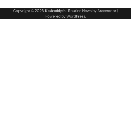
Copyright © 2026
𝐊𝐞𝐬𝐢𝐞𝐮𝐭𝐡𝐢𝐩𝐭𝐡
| Routine News by
Ascendoor
|
Powered by
WordPress
.