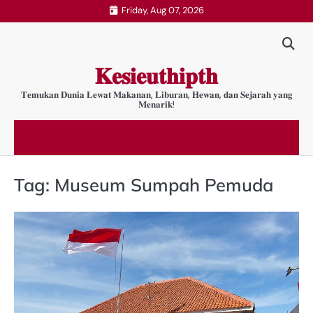
Skip
Friday, Aug 07, 2026
to
content
𝐊𝐞𝐬𝐢𝐞𝐮𝐭𝐡𝐢𝐩𝐭𝐡
𝐓𝐞𝐦𝐮𝐤𝐚𝐧 𝐃𝐮𝐧𝐢𝐚 𝐋𝐞𝐰𝐚𝐭 𝐌𝐚𝐤𝐚𝐧𝐚𝐧, 𝐋𝐢𝐛𝐮𝐫𝐚𝐧, 𝐇𝐞𝐰𝐚𝐧, 𝐝𝐚𝐧 𝐒𝐞𝐣𝐚𝐫𝐚𝐡 𝐲𝐚𝐧𝐠
𝐌𝐞𝐧𝐚𝐫𝐢𝐤!
Tag:
Museum Sumpah Pemuda