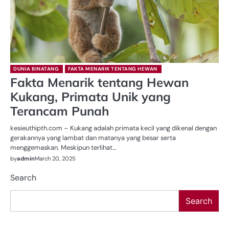
DUNIA BINATANG
FAKTA MENARIK TENTANG HEWAN
Fakta Menarik tentang Hewan
Kukang, Primata Unik yang
Terancam Punah
kesieuthipth.com – Kukang adalah primata kecil yang dikenal dengan
gerakannya yang lambat dan matanya yang besar serta
menggemaskan. Meskipun terlihat…
by
admin
March 20, 2025
Search
Search